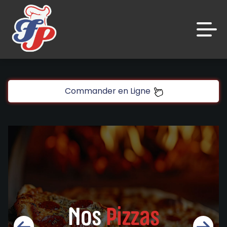
Accueil
Commander en Ligne
Avis
Appelez-nous
C.G.V
Mentions Légales
Mon Compte
Nos
Pizzas
Nous Trouver