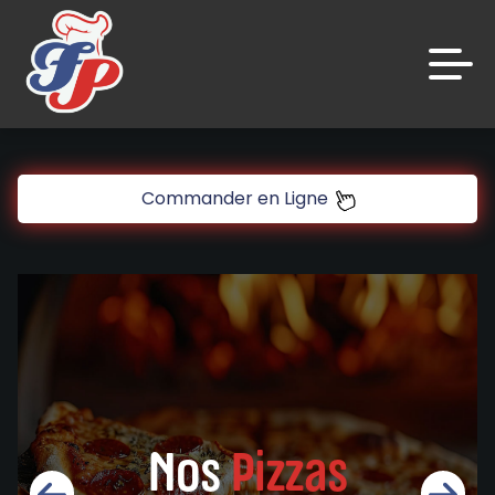
Accueil
Commander en Ligne
Avis
Appelez-nous
C.G.V
Mentions Légales
Mon Compte
Nos
Pizzas
Nous Trouver